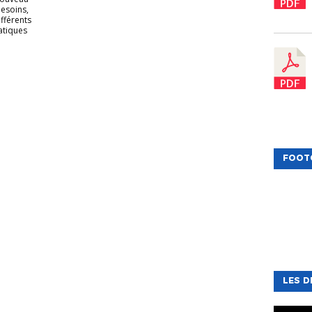
esoins,
fférents
ratiques
FOOT
LES D