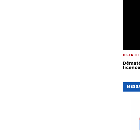
DISTRICT
Dématé
licenc
MESSA