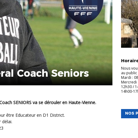
INFOS CL
Horaire
Nous vou
ral Coach Seniors
au public
Mardi : 0
Mercredi 
12h30 / 1
14h00-1
r Coach SENIORS va se dérouler en Haute-Vienne.
NOS P
ur être Educateur en D1 District.
délai.
23