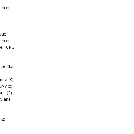
urion
que
urion
te FCRG
ce Club
enne (3)
ur-Vicq
ges (2)
-Glane
(2)