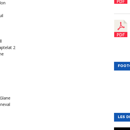
lon
il
l
ptelat 2
ne
FOOT
-Glane
neval
LES D