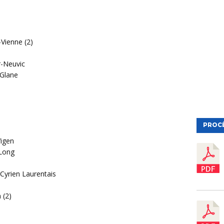
-Vienne (2)
r-Neuvic
-Glane
PROC
Vigen
 Long
Cyrien Laurentais
 (2)