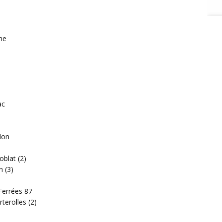
ne
ac
lon
oblat (2)
n (3)
Ferrées 87
terolles (2)