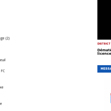
ge (2)
DISTRICT
Dématé
licenc
euil
MESSA
 FC
ixe
ce