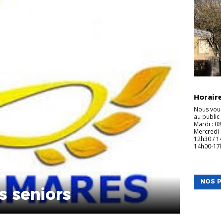
INFOS CL
Horaire
Nous vou
au public
Mardi : 0
Mercredi 
12h30 / 1
14h00-1
NOS P
 seniors