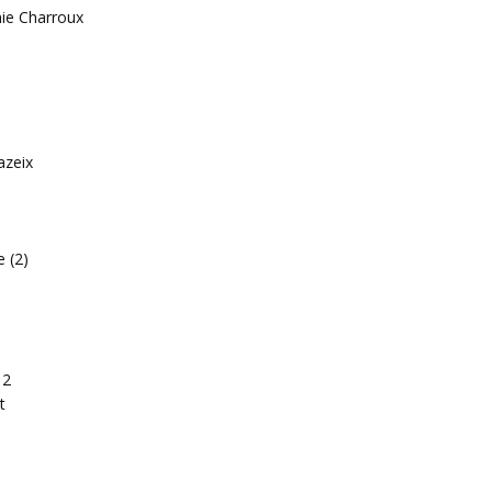
mie Charroux
azeix
e (2)
 2
t