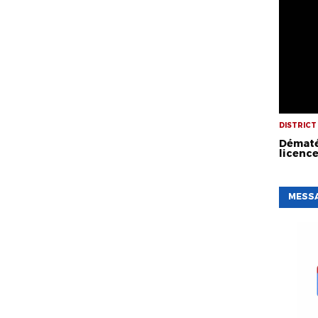
DISTRICT
Dématé
licenc
MESSA