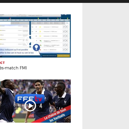
ICT
rès-match FMI