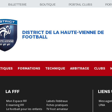
BILLETTERIE
BOUTIQUE
PORTAIL CLUBS
PORT
DISTRICT DE LA HAUTE-VIENNE DE
FOOTBALL
TIQUES
FORMATIONS
TECHNIQUE
ARBITRAGE
CLUBS
LA FFF
LIENS
Mon Espace FFF
Labels Fédéraux
Messageri
E-learning FFF
Fiches pratiques
LFNA
Le football pour les enfants
TV Foot amateur