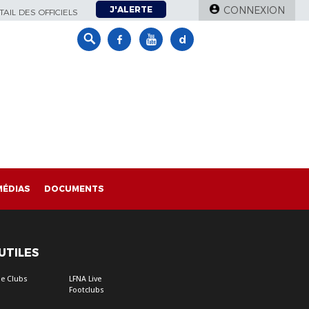
J'ALERTE
CONNEXION
AIL DES OFFICIELS
MÉDIAS
DOCUMENTS
 UTILES
e Clubs
LFNA Live
Footclubs