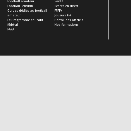
Football amateur
Santé
Football Féminin
Scores en direct
Guides dédiés au football
FFFTV
amateur
Joueurs FFF
Le Programme éducatif
Portail des officiels
fédéral
Nos formations
FAFA