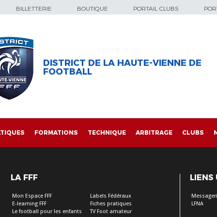
BILLETTERIE
BOUTIQUE
PORTAIL CLUBS
PORT
DISTRICT DE LA HAUTE-VIENNE DE
FOOTBALL
TIQUES
FORMATIONS
TECHNIQUE
ARBITRAGE
CLUBS
LA FFF
LIENS
Mon Espace FFF
Labels Fédéraux
Messageri
E-learning FFF
Fiches pratiques
LFNA
Le football pour les enfants
TV Foot amateur