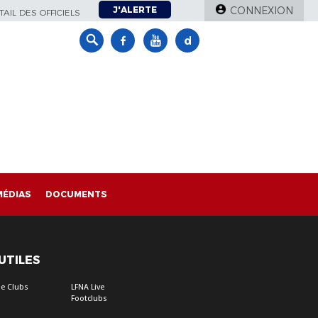
J'ALERTE
CONNEXION
AIL DES OFFICIELS
MÉDIAS
DOCUMENTS
 UTILES
e Clubs
LFNA Live
Footclubs