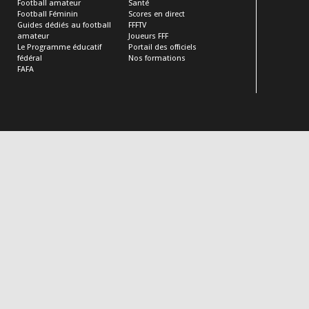
Football amateur
Santé
Football Féminin
Scores en direct
Guides dédiés au football
FFFTV
amateur
Joueurs FFF
Le Programme éducatif
Portail des officiels
fédéral
Nos formations
FAFA