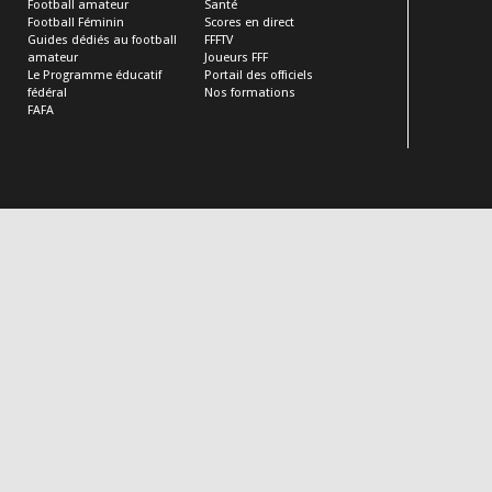
Football amateur
Santé
Football Féminin
Scores en direct
Guides dédiés au football
FFFTV
amateur
Joueurs FFF
Le Programme éducatif
Portail des officiels
fédéral
Nos formations
FAFA