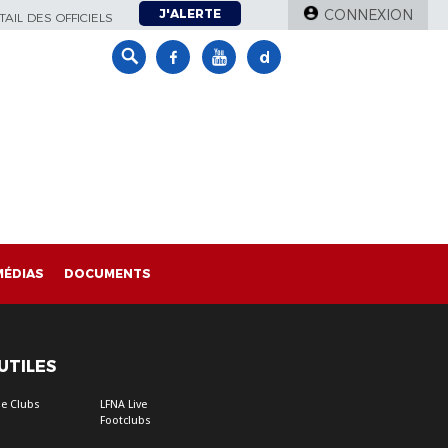
J'ALERTE
CONNEXION
AIL DES OFFICIELS
MÉDIAS
DOCUMENTS
 UTILES
e Clubs
LFNA Live
Footclubs