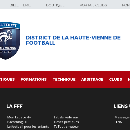
BILLETTERIE
BOUTIQUE
PORTAIL CLUBS
PORT
DISTRICT DE LA HAUTE-VIENNE DE
FOOTBALL
TIQUES
FORMATIONS
TECHNIQUE
ARBITRAGE
CLUBS
LA FFF
LIENS
Mon Espace FFF
Labels Fédéraux
Messageri
E-learning FFF
Fiches pratiques
LFNA
Le football pour les enfants
TV Foot amateur